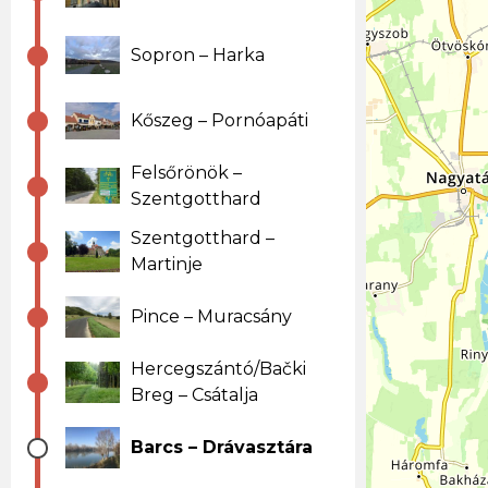
Sopron – Harka
Kőszeg – Pornóapáti
Felsőrönök –
Szentgotthard
Szentgotthard –
Martinje
Pince – Muracsány
Hercegszántó/Bački
Breg – Csátalja
Barcs – Drávasztára