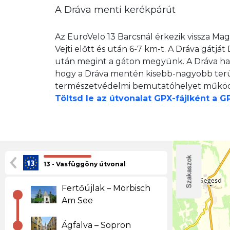
A Dráva menti kerékpárút
Az EuroVelo 13 Barcsnál érkezik vissza Mag
Vejti előtt és után 6-7 km-t. A Dráva gátj
után megint a gáton megyünk. A Dráva haz
hogy a Dráva mentén kisebb-nagyobb terül
természetvédelmi bemutatóhelyet működte
Töltsd le az útvonalat GPX-fájlként a 
Szakaszok
13 - Vasfüggöny útvonal
Fertőújlak – Mörbisch
Am See
Ágfalva – Sopron