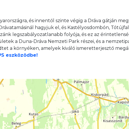
yarországra, és innentől szinte végig a Dráva gátján meg
át Drávatamásinál hagyjuk el, és Kastélyosdombón, Tótúj
ánk legszabályozatlanabb folyója, és ez az érintetlens
etek a Duna-Dráva Nemzeti Park részei, és a nemzetipa
t a környéken, amelyek kiváló ismeretterjesztő megál
GPS eszközödbe!