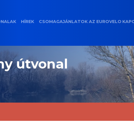
ONALAK
HÍREK
CSOMAGAJÁNLATOK
AZ EUROVELO
KAP
y útvonal