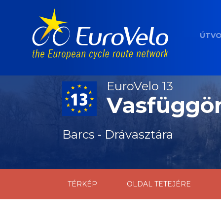
ÚTV
EuroVelo 13
Vasfüggön
Barcs - Drávasztára
TÉRKÉP
OLDAL TETEJÉRE