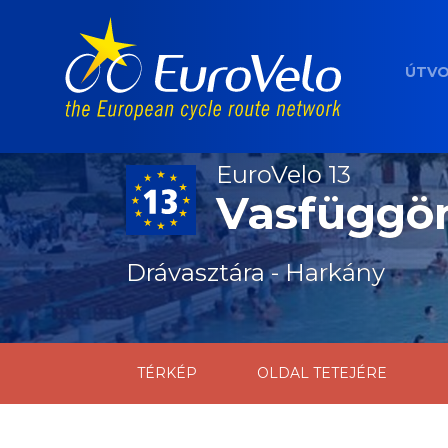
ÚTV
EuroVelo 13
Vasfüggön
Drávasztára - Harkány
TÉRKÉP
OLDAL TETEJÉRE