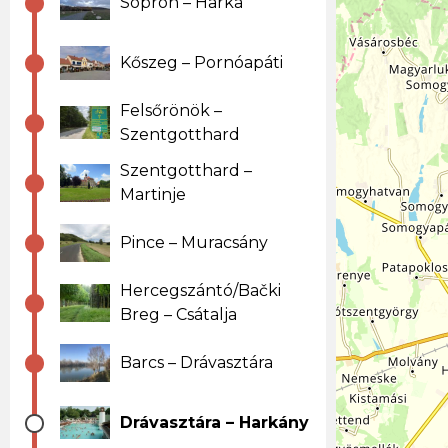
Sopron – Harka
Kőszeg – Pornóapáti
Felsőrönök –
Szentgotthard
Szentgotthard –
Martinje
Pince – Muracsány
Hercegszántó/Bački
Breg – Csátalja
Barcs – Drávasztára
Drávasztára – Harkány