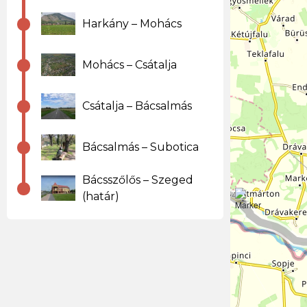
Harkány – Mohács
Mohács – Csátalja
Csátalja – Bácsalmás
Bácsalmás – Subotica
Bácsszőlős – Szeged
(határ)