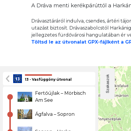
A Dráva menti kerékpárúttól a Harkán
Drávasztáráról indulva, csendes, ártéri táj
utazást biztosít. Drávaszabolcstól Harkáni
jellegzetes fürdővárosi hangulatában ér v
Töltsd le az útvonalat GPX-fájlként a 
Szakaszok
13 - Vasfüggöny útvonal
Fertőújlak – Mörbisch
Am See
Ágfalva – Sopron