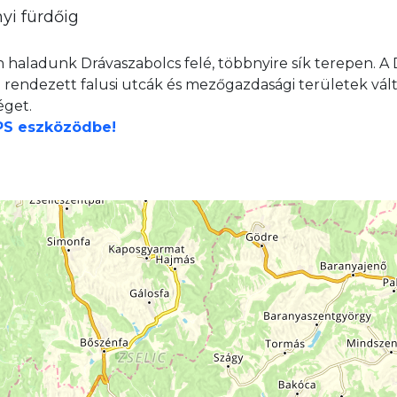
yi fürdőig
on haladunk Drávaszabolcs felé, többnyire sík terepen. A
g rendezett falusi utcák és mezőgazdasági területek vál
éget.
GPS eszközödbe!