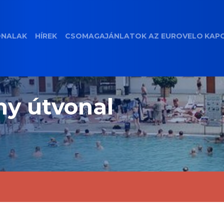
ONALAK
HÍREK
CSOMAGAJÁNLATOK
AZ EUROVELO
KAP
y útvonal